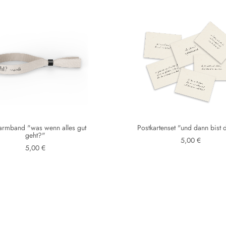
farmband "was wenn alles gut
Postkartenset "und dann bist 
geht?"
5,00 €
5,00 €